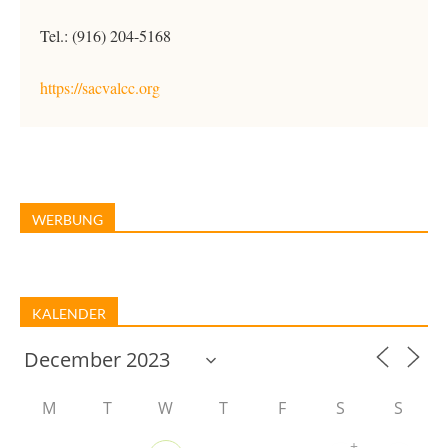
Tel.: (916) 204-5168
https://sacvalcc.org
WERBUNG
KALENDER
M
T
W
T
F
S
S
+