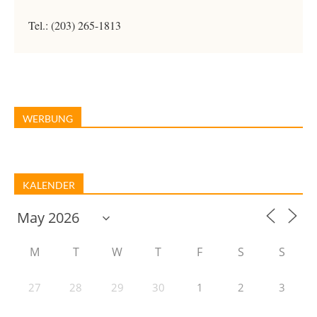
Tel.: (203) 265-1813
WERBUNG
KALENDER
M
T
W
T
F
S
S
27
28
29
30
1
2
3