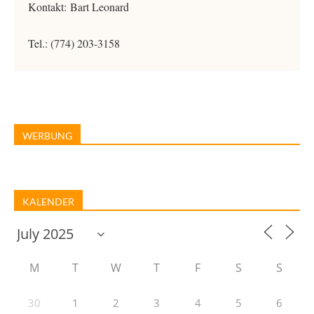
Kontakt: Bart Leonard
Tel.: (774) 203-3158
WERBUNG
KALENDER
M
T
W
T
F
S
S
30
1
2
3
4
5
6