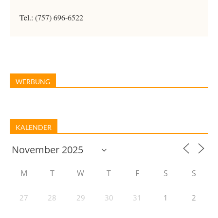
Tel.: (757) 696-6522
WERBUNG
KALENDER
M
T
W
T
F
S
S
27
28
29
30
31
1
2