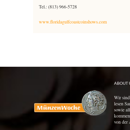
Tel.: (813) 966-5728
www.floridagulfcoastcoinshows.com
ABOUT 
Wir sind
lesen Sa
sowie al
kommen a
von der 