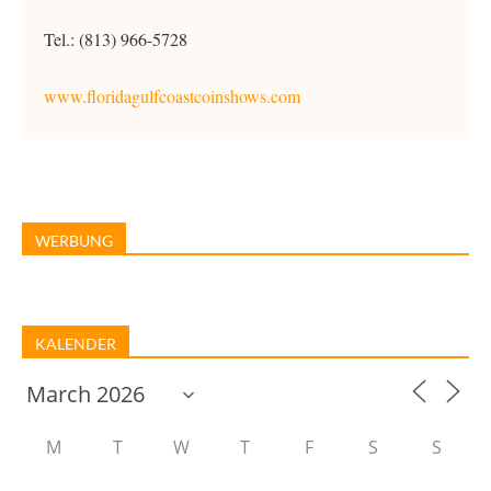
Tel.: (813) 966-5728
www.floridagulfcoastcoinshows.com
WERBUNG
KALENDER
M
T
W
T
F
S
S