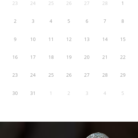
23
24
25
26
27
28
1
2
3
4
5
6
7
8
9
10
11
12
13
14
15
16
17
18
19
20
21
22
23
24
25
26
27
28
29
30
31
1
2
3
4
5