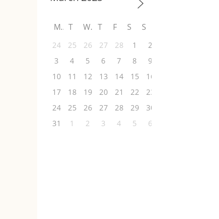
M
T
W
T
F
S
S
24
25
26
27
28
1
2
3
4
5
6
7
8
9
10
11
12
13
14
15
16
17
18
19
20
21
22
23
24
25
26
27
28
29
30
31
1
2
3
4
5
6