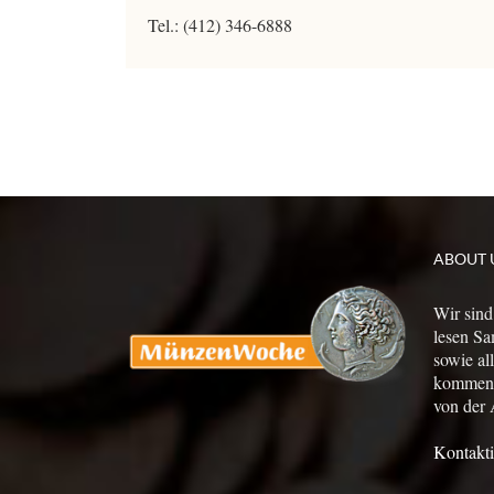
Tel.: (412) 346-6888
ABOUT 
Wir sind
lesen Sa
sowie al
kommen a
von der 
Kontakti