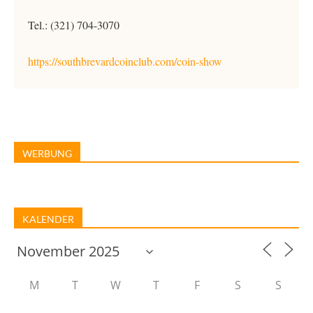
Tel.: (321) 704-3070
https://southbrevardcoinclub.com/coin-show
WERBUNG
KALENDER
M
T
W
T
F
S
S