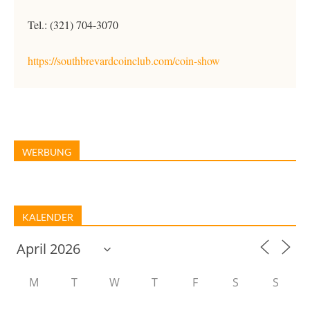
Tel.: (321) 704-3070
https://southbrevardcoinclub.com/coin-show
WERBUNG
KALENDER
M
T
W
T
F
S
S