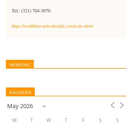
Tel.: (321) 704-3070
https://southbrevardcoinclub.com/coin-show
WERBUNG
KALENDER
M
T
W
T
F
S
S