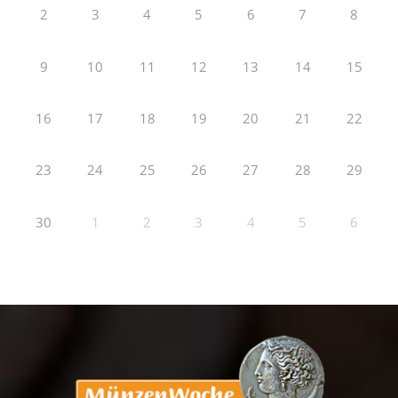
2
3
4
5
6
7
8
9
10
11
12
13
14
15
16
17
18
19
20
21
22
23
24
25
26
27
28
29
30
1
2
3
4
5
6