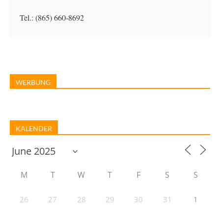
Tel.: (865) 660-8692
WERBUNG
KALENDER
M
T
W
T
F
S
S
26
27
28
29
30
31
1