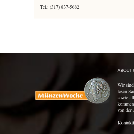
Tel.: (317) 837-5682
ABOUT 
Wir sind
lesen Sa
sowie al
kommen a
von der 
Kontakti