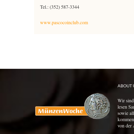
Tel.: (352) 587-3344
www.pascocoinclub.com
ABOUT 
Wir sind
lesen Sa
sowie al
kommen a
von der 