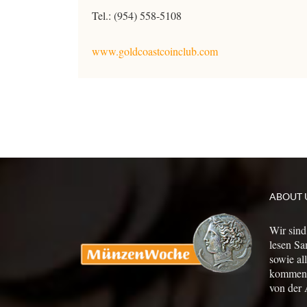
Tel.: (954) 558-5108
www.goldcoastcoinclub.com
ABOUT 
Wir sind
lesen Sa
sowie al
kommen a
von der 