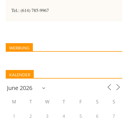
Tel.: (614) 785-9967
WERBUNG
KALENDER
M
T
W
T
F
S
S
1
2
3
4
5
6
7