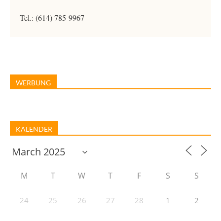
Tel.: (614) 785-9967
WERBUNG
KALENDER
M
T
W
T
F
S
S
24
25
26
27
28
1
2