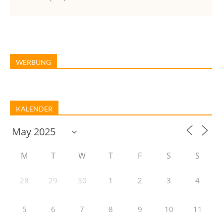
WERBUNG
KALENDER
M
T
W
T
F
S
S
28
29
30
1
2
3
4
5
6
7
8
9
10
11