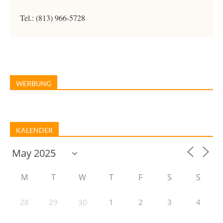
Tel.: (813) 966-5728
WERBUNG
KALENDER
M
T
W
T
F
S
S
28
29
30
1
2
3
4