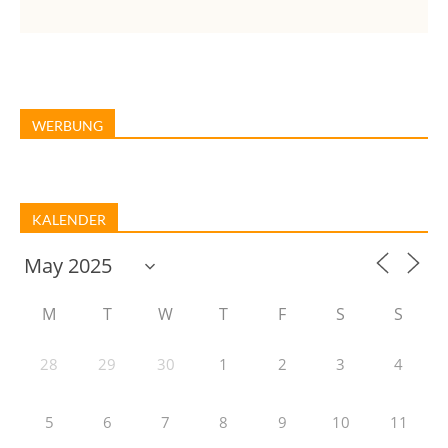
WERBUNG
KALENDER
M
T
W
T
F
S
S
28
29
30
1
2
3
4
5
6
7
8
9
10
11