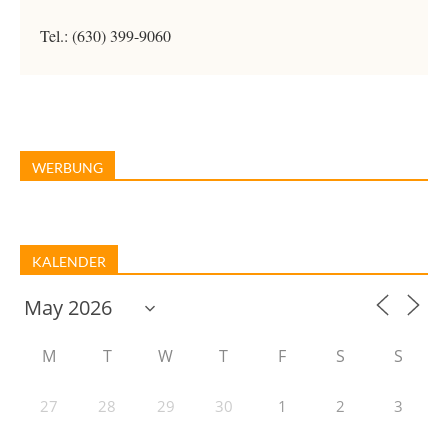
Tel.: (630) 399-9060
WERBUNG
KALENDER
M
T
W
T
F
S
S
27
28
29
30
1
2
3