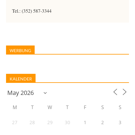
Tel.: (352) 587-3344
WERBUNG
KALENDER
M
T
W
T
F
S
S
27
28
29
30
1
2
3