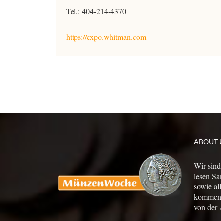
Tel.: 404-214-4370
https://expo.whitman.com
ABOUT 
Wir sind
lesen Sa
sowie al
kommen a
von der 