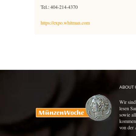
Tel.: 404-214-4370
https://expo.whitman.com
ABOUT 
Wir sind
lesen Sa
sowie al
kommen a
von der 