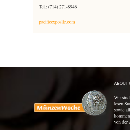
Tel.: (714) 271-8946
pacificexposllc.com
ABOUT 
Wir sind
lesen Sa
sowie al
kommen a
von der 