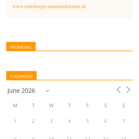
www.teutoburger-muenzauktionen.de
WERBUNG
KALENDER
M
T
W
T
F
S
S
1
2
3
4
5
6
7