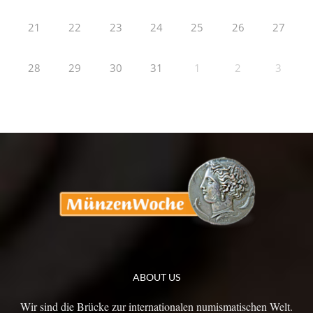
21
22
23
24
25
26
27
28
29
30
31
1
2
3
ABOUT US
Wir sind die Brücke zur internationalen numismatischen Welt.