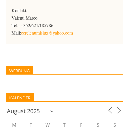
Kontakt:
Valenti Marco
Tel.: +352/621/185786
Mail:
cerclenumislux@yahoo.com
WERBUNG
KALENDER
M
T
W
T
F
S
S