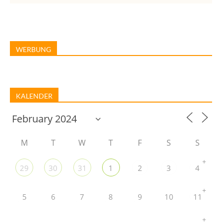
WERBUNG
KALENDER
M
T
W
T
F
S
S
+
29
30
31
1
2
3
4
+
5
6
7
8
9
10
11
+