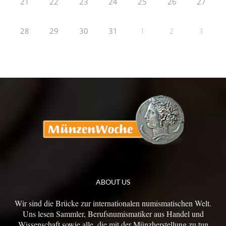
21
22
23
24
25
26
27
28
29
30
31
1
2
3
ABOUT US
Wir sind die Brücke zur internationalen numismatischen Welt.
Uns lesen Sammler, Berufsnumismatiker aus Handel und
Wissenschaft sowie alle, die mit der Münzherstellung zu tun