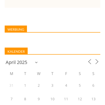
WERBUNG
KALENDER
M
T
W
T
F
S
S
31
1
2
3
4
5
6
7
8
9
10
11
12
13