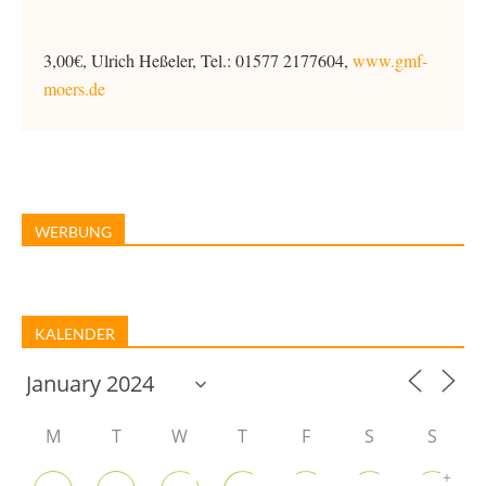
3,00€, Ulrich Heßeler, Tel.: 01577 2177604,
www.gmf-
moers.de
WERBUNG
KALENDER
M
T
W
T
F
S
S
+