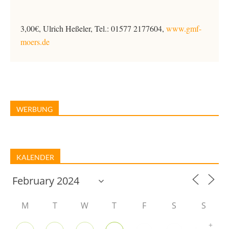
3,00€, Ulrich Heßeler, Tel.: 01577 2177604,
www.gmf-
moers.de
WERBUNG
KALENDER
M
T
W
T
F
S
S
+