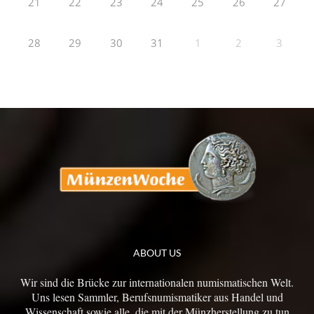
21
22
23
24
25
26
27
28
29
30
31
1
2
3
ABOUT US
Wir sind die Brücke zur internationalen numismatischen Welt.
Uns lesen Sammler, Berufsnumismatiker aus Handel und
Wissenschaft sowie alle, die mit der Münzherstellung zu tun