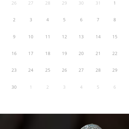
26
27
28
29
30
31
1
2
3
4
5
6
7
8
9
10
11
12
13
14
15
16
17
18
19
20
21
22
23
24
25
26
27
28
29
30
1
2
3
4
5
6