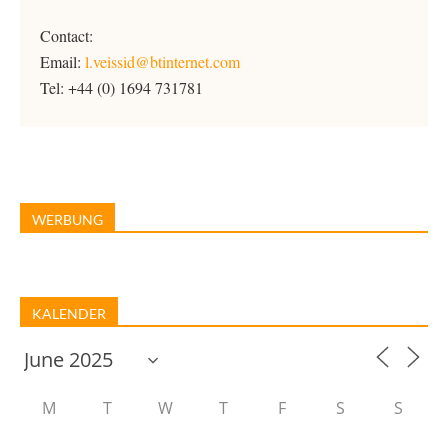
Contact:
Email:
l.veissid@btinternet.com
Tel: +44 (0) 1694 731781
WERBUNG
KALENDER
M
T
W
T
F
S
S