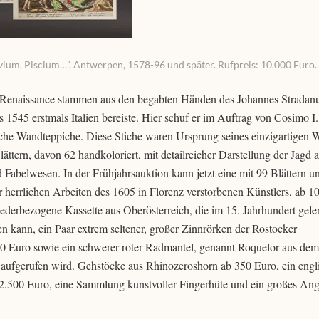
ium, Piscium…”, Antwerpen, 1578-96 und später. Rufpreis: 10.000 Euro.
 Renaissance stammen aus den begabten Händen des Johannes Stradanus
s 1545 erstmals Italien bereiste. Hier schuf er im Auftrag von Cosimo I
iche Wandteppiche. Diese Stiche waren Ursprung seines einzigartigen 
tern, davon 62 handkoloriert, mit detailreicher Darstellung der Jagd 
d Fabelwesen. In der Frühjahrsauktion kann jetzt eine mit 99 Blättern u
r herrlichen Arbeiten des 1605 in Florenz verstorbenen Künstlers, ab 1
lederbezogene Kassette aus Oberösterreich, die im 15. Jahrhundert gefe
n kann, ein Paar extrem seltener, großer Zinnrörken der Rostocker
800 Euro sowie ein schwerer roter Radmantel, genannt Roquelor aus dem
 aufgerufen wird. Gehstöcke aus Rhinozeroshorn ab 350 Euro, ein engl
 2.500 Euro, eine Sammlung kunstvoller Fingerhüte und ein großes An