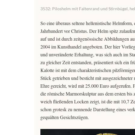
3532: Piloshelm mit Faltenrand und Stirnbügel, helle
So eine überaus seltene hellenistische Helmform, 
Jahrhundert vor Christus. Der Helm spitz zulaufe
auf und ist durch zeitgenössische Abbildungen a
2004 im Kunsthandel angeboten. Der hier Vorliege
und unveränderte Erhaltung, was sich auch im Sta
zu gleicher Zeit entstanden, präsentiert sich ein
Kalotte ist mit dem charakteristischen pilzförmi
Stück getrieben und besticht mit ausgezeichnete
Ehre gereicht, wird mit 25.000 Euro aufgerufen. 
die römische Marmorskulptur aus dem ersten bis z
weich fließenden Locken zeigt, ist die mit 10,7 Z
schon grotesk zu nennende Darstellung eines ver
gequälten Gesichtszügen.