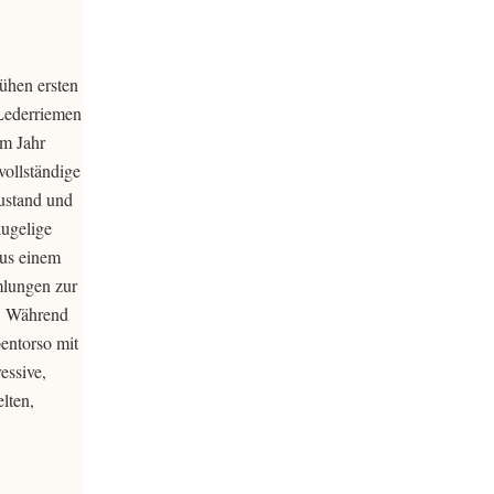
rühen ersten
 Lederriemen
im Jahr
vollständige
Zustand und
kugelige
aus einem
mlungen zur
n. Während
entorso mit
essive,
lten,