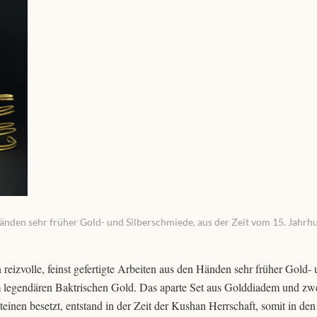
Händen sehr früher Gold- und Silberschmiede, aus der Zeit vom 15. Jahrh
izvolle, feinst gefertigte Arbeiten aus den Händen sehr früher Gold-
 legendären Baktrischen Gold. Das aparte Set aus Golddiadem und zw
teinen besetzt, entstand in der Zeit der Kushan Herrschaft, somit in den 