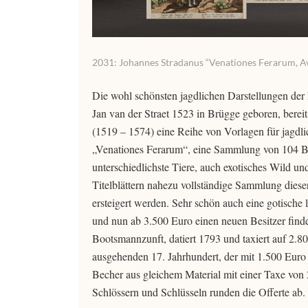
2031: Johannes Stradanus “Venationes Ferarum, Av
Die wohl schönsten jagdlichen Darstellungen der
Jan van der Straet 1523 in Brügge geboren, bereit
(1519 – 1574) eine Reihe von Vorlagen für jagdl
„Venationes Ferarum“, eine Sammlung von 104 Blät
unterschiedlichste Tiere, auch exotisches Wild un
Titelblättern nahezu vollständige Sammlung diese
ersteigert werden. Sehr schön auch eine gotische 
und nun ab 3.500 Euro einen neuen Besitzer finde
Bootsmannzunft, datiert 1793 und taxiert auf 2.
ausgehenden 17. Jahrhundert, der mit 1.500 Euro
Becher aus gleichem Material mit einer Taxe von
Schlössern und Schlüsseln runden die Offerte ab.