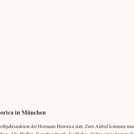
torica in München
e Frühjahrsauktion der Hermann Historica statt. Zum Aufruf kommen run
ken, Alte Waffen, Kunsthandwerk, Jagdliches, Orden sowie historisch