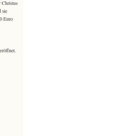
 Christus
 sie
00 Euro
röffnet.