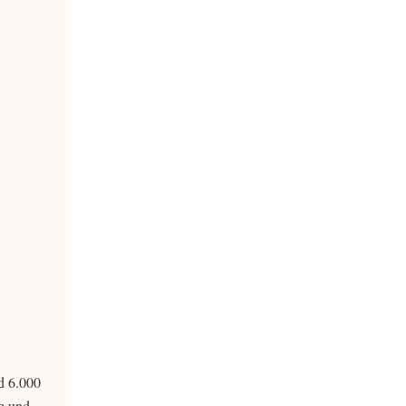
d 6.000
e und