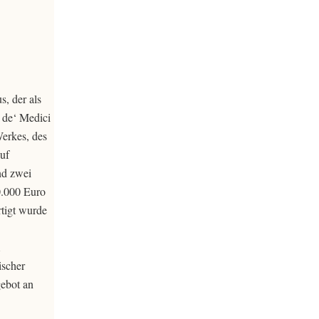
, der als
. de‘ Medici
Werkes, des
auf
nd zwei
0.000 Euro
rtigt wurde
ischer
gebot an