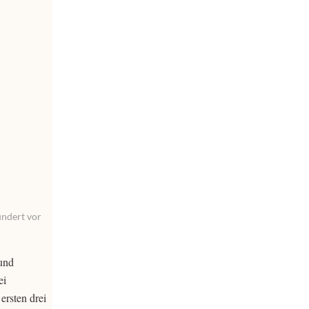
undert vor
 und
ei
ersten drei