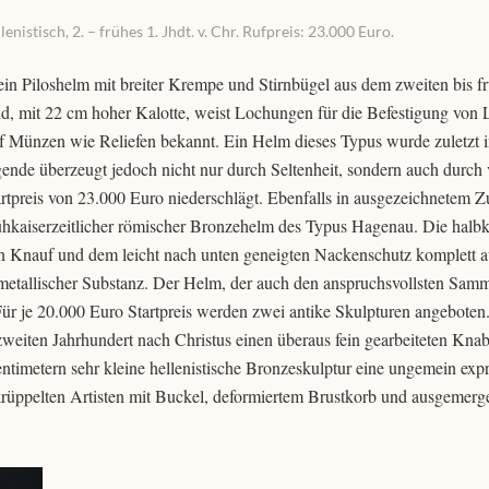
nistisch, 2. – frühes 1. Jhdt. v. Chr. Rufpreis: 23.000 Euro.
ein Piloshelm mit breiter Krempe und Stirnbügel aus dem zweiten bis f
nd, mit 22 cm hoher Kalotte, weist Lochungen für die Befestigung von
uf Münzen wie Reliefen bekannt. Ein Helm dieses Typus wurde zuletzt 
nde überzeugt jedoch nicht nur durch Seltenheit, sondern auch durch 
rtpreis von 23.000 Euro niederschlägt. Ebenfalls in ausgezeichnetem 
 frühkaiserzeitlicher römischer Bronzehelm des Typus Hagenau. Die halb
gen Knauf und dem leicht nach unten geneigten Nackenschutz komplett 
r metallischer Substanz. Der Helm, der auch den anspruchsvollsten Sam
Für je 20.000 Euro Startpreis werden zwei antike Skulpturen angebote
weiten Jahrhundert nach Christus einen überaus fein gearbeiteten Knab
entimetern sehr kleine hellenistische Bronzeskulptur eine ungemein expr
krüppelten Artisten mit Buckel, deformiertem Brustkorb und ausgemerge