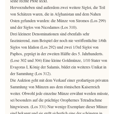
seine rechte Pfote leckt.
Hervorzuheben sind außerdem zwei weitere Sigloi, die Teil
von Schätzen waren, die in Afghanistan und dem Nahen
Osten gefunden wurden: die Münze von Siromos (Los 299)
und der Siglos von Nicodamos (Los 310).
Drei kleinere Denominationen sind ebenfalls sehr
faszinierend, zum Beispiel der noch nie veröffentlichte 1/6th
Siglos von Idalion (Los 292) und zwei 1/3rd Sigloi von
Paphos, geprägt in der zweiten Hälfte des 5. Jahrhunderts.
(Lose 302 und 304) Eine kleine Goldmünze, 1/10 Stater von
Evagoras I, König der Salamis, bildet ein weiteres Unikat in
der Sammlung (Los 312).
Die Auktion geht mit dem Verkauf einer großartigen privaten
Sammlung von Münzen aus dem römischen Kaiserreich
weiter. Obwohl jede einzelne Münze erwähnt werden müsste,
sei besonders auf die prächtige Orophernes Tetradrachme
hingwiesen. (Los 331) Nur wenige Exemplare dieser Münze
sind bekannt und sie stellt sicherlich eine der schönsten in