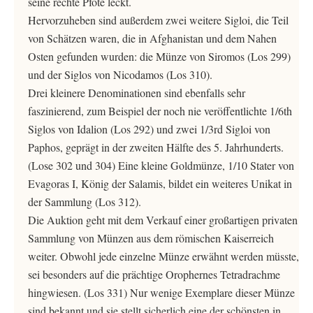
seine rechte Pfote leckt.
Hervorzuheben sind außerdem zwei weitere Sigloi, die Teil
von Schätzen waren, die in Afghanistan und dem Nahen
Osten gefunden wurden: die Münze von Siromos (Los 299)
und der Siglos von Nicodamos (Los 310).
Drei kleinere Denominationen sind ebenfalls sehr
faszinierend, zum Beispiel der noch nie veröffentlichte 1/6th
Siglos von Idalion (Los 292) und zwei 1/3rd Sigloi von
Paphos, geprägt in der zweiten Hälfte des 5. Jahrhunderts.
(Lose 302 und 304) Eine kleine Goldmünze, 1/10 Stater von
Evagoras I, König der Salamis, bildet ein weiteres Unikat in
der Sammlung (Los 312).
Die Auktion geht mit dem Verkauf einer großartigen privaten
Sammlung von Münzen aus dem römischen Kaiserreich
weiter. Obwohl jede einzelne Münze erwähnt werden müsste,
sei besonders auf die prächtige Orophernes Tetradrachme
hingwiesen. (Los 331) Nur wenige Exemplare dieser Münze
sind bekannt und sie stellt sicherlich eine der schönsten in