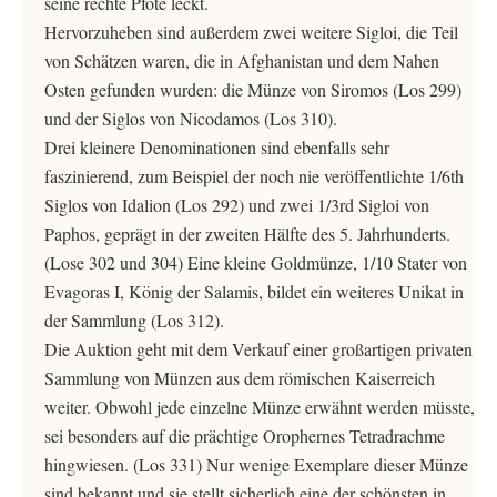
seine rechte Pfote leckt.
Hervorzuheben sind außerdem zwei weitere Sigloi, die Teil
von Schätzen waren, die in Afghanistan und dem Nahen
Osten gefunden wurden: die Münze von Siromos (Los 299)
und der Siglos von Nicodamos (Los 310).
Drei kleinere Denominationen sind ebenfalls sehr
faszinierend, zum Beispiel der noch nie veröffentlichte 1/6th
Siglos von Idalion (Los 292) und zwei 1/3rd Sigloi von
Paphos, geprägt in der zweiten Hälfte des 5. Jahrhunderts.
(Lose 302 und 304) Eine kleine Goldmünze, 1/10 Stater von
Evagoras I, König der Salamis, bildet ein weiteres Unikat in
der Sammlung (Los 312).
Die Auktion geht mit dem Verkauf einer großartigen privaten
Sammlung von Münzen aus dem römischen Kaiserreich
weiter. Obwohl jede einzelne Münze erwähnt werden müsste,
sei besonders auf die prächtige Orophernes Tetradrachme
hingwiesen. (Los 331) Nur wenige Exemplare dieser Münze
sind bekannt und sie stellt sicherlich eine der schönsten in