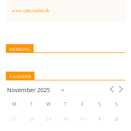
www.cphcoinfair.dk
WERBUNG
KALENDER
M
T
W
T
F
S
S
27
28
29
30
31
1
2