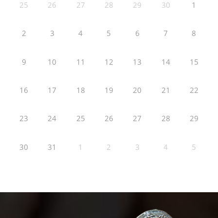
25
26
27
28
29
30
1
2
3
4
5
6
7
8
9
10
11
12
13
14
15
16
17
18
19
20
21
22
23
24
25
26
27
28
29
30
31
1
2
3
4
5