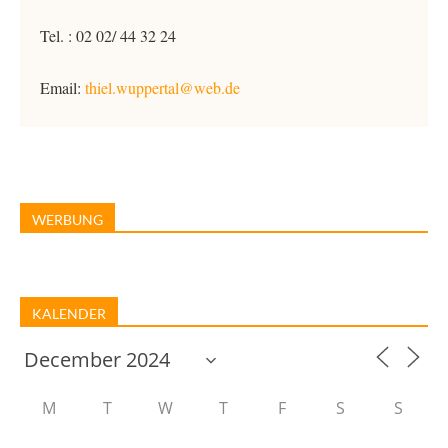
Tel. : 02 02/ 44 32 24
Email:
thiel.wuppertal@web.de
WERBUNG
KALENDER
M
T
W
T
F
S
S