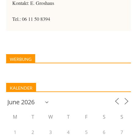
Kontakt: E. Groshaus
Tel.: 06 11 50 8394
WERBUNG
KALENDER
M
T
W
T
F
S
S
1
2
3
4
5
6
7