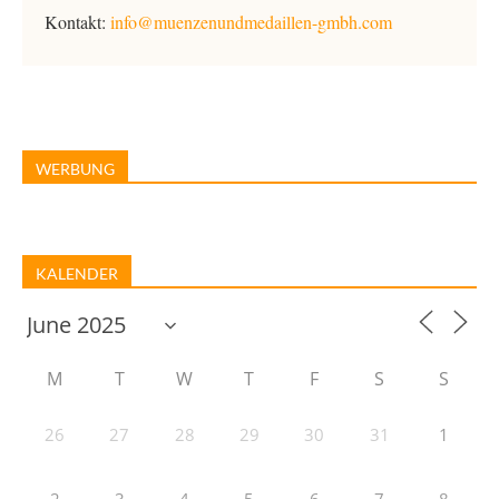
Kontakt:
info@muenzenundmedaillen-gmbh.com
WERBUNG
KALENDER
M
T
W
T
F
S
S
26
27
28
29
30
31
1