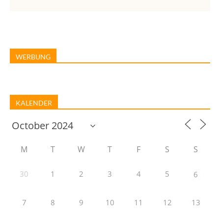
WERBUNG
KALENDER
M
T
W
T
F
S
S
30
1
2
3
4
5
6
7
8
9
10
11
12
13