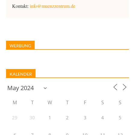
Kontakt:
info@muenzzentrum.de
WERBUNG
KALENDER
M
T
W
T
F
S
S
29
30
1
2
3
4
5