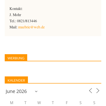
Kontakt:
J. Mohr
Tel.: 0821/813446
Mail:
muebrie@web.de
WERBUNG
KALENDER
M
T
W
T
F
S
S