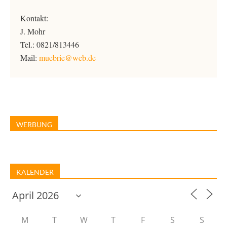
Kontakt:
J. Mohr
Tel.: 0821/813446
Mail:
muebrie@web.de
WERBUNG
KALENDER
M
T
W
T
F
S
S