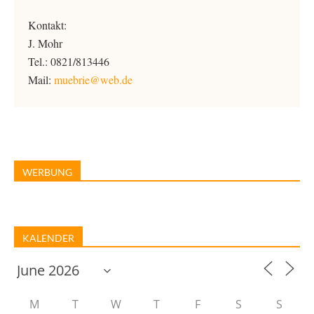
Kontakt:
J. Mohr
Tel.: 0821/813446
Mail:
muebrie@web.de
WERBUNG
KALENDER
M
T
W
T
F
S
S