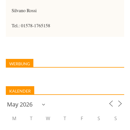
Silvano Rossi
Tel.: 01578-1765158
WERBUNG
KALENDER
M
T
W
T
F
S
S