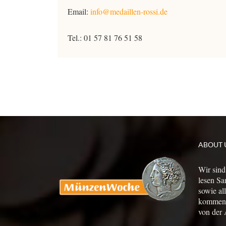
Email:
info@medaillen-rossi.de
Tel.: 01 57 81 76 51 58
ABOUT 
Wir sind
lesen Sa
sowie al
kommen a
von der 