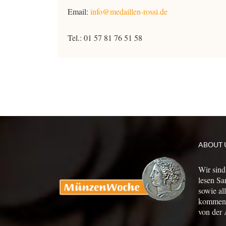
Email:
info@medaillen-rossi.de
Tel.: 01 57 81 76 51 58
ABOUT 
Wir sind
lesen Sa
sowie al
kommen a
von der 